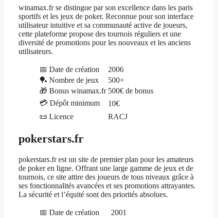
winamax.fr se distingue par son excellence dans les paris
sportifs et les jeux de poker. Reconnue pour son interface
utilisateur intuitive et sa communauté active de joueurs,
cette plateforme propose des tournois réguliers et une
diversité de promotions pour les nouveaux et les anciens
utilisateurs.
📅 Date de création
2006
🏓 Nombre de jeux
500+
🎁 Bonus winamax.fr
500€ de bonus
💳 Dépôt minimum
10€
📜 Licence
RACJ
pokerstars.fr
pokerstars.fr est un site de premier plan pour les amateurs
de poker en ligne. Offrant une large gamme de jeux et de
tournois, ce site attire des joueurs de tous niveaux grâce à
ses fonctionnalités avancées et ses promotions attrayantes.
La sécurité et l’équité sont des priorités absolues.
📅 Date de création
2001