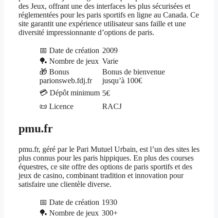
des Jeux, offrant une des interfaces les plus sécurisées et
réglementées pour les paris sportifs en ligne au Canada. Ce
site garantit une expérience utilisateur sans faille et une
diversité impressionnante d’options de paris.
📅 Date de création
2009
🏓 Nombre de jeux
Varie
🎁 Bonus
Bonus de bienvenue
parionsweb.fdj.fr
jusqu’à 100€
💳 Dépôt minimum
5€
📜 Licence
RACJ
pmu.fr
pmu.fr, géré par le Pari Mutuel Urbain, est l’un des sites les
plus connus pour les paris hippiques. En plus des courses
équestres, ce site offre des options de paris sportifs et des
jeux de casino, combinant tradition et innovation pour
satisfaire une clientèle diverse.
📅 Date de création
1930
🏓 Nombre de jeux
300+