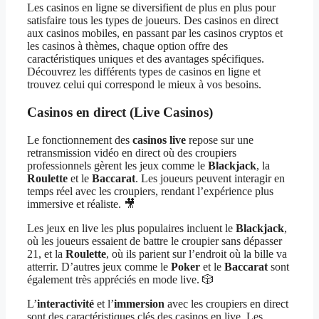
Les casinos en ligne se diversifient de plus en plus pour
satisfaire tous les types de joueurs. Des casinos en direct
aux casinos mobiles, en passant par les casinos cryptos et
les casinos à thèmes, chaque option offre des
caractéristiques uniques et des avantages spécifiques.
Découvrez les différents types de casinos en ligne et
trouvez celui qui correspond le mieux à vos besoins.
Casinos en direct (Live Casinos)
Le fonctionnement des
casinos live
repose sur une
retransmission vidéo en direct où des croupiers
professionnels gèrent les jeux comme le
Blackjack
, la
Roulette
et le
Baccarat
. Les joueurs peuvent interagir en
temps réel avec les croupiers, rendant l’expérience plus
immersive et réaliste. 🎥
Les jeux en live les plus populaires incluent le
Blackjack
,
où les joueurs essaient de battre le croupier sans dépasser
21, et la
Roulette
, où ils parient sur l’endroit où la bille va
atterrir. D’autres jeux comme le
Poker
et le
Baccarat
sont
également très appréciés en mode live. 🎲
L’
interactivité
et l’
immersion
avec les croupiers en direct
sont des caractéristiques clés des casinos en live. Les