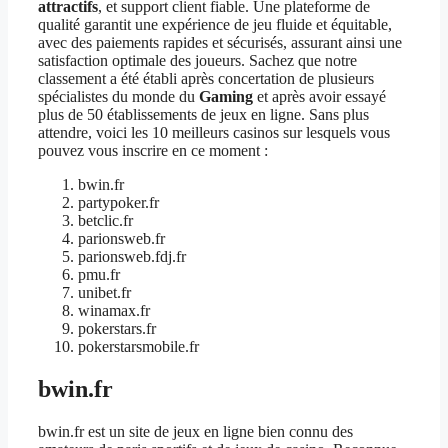
attractifs
, et support client fiable. Une plateforme de
qualité garantit une expérience de jeu fluide et équitable,
avec des paiements rapides et sécurisés, assurant ainsi une
satisfaction optimale des joueurs. Sachez que notre
classement a été établi après concertation de plusieurs
spécialistes du monde du
Gaming
et après avoir essayé
plus de 50 établissements de jeux en ligne. Sans plus
attendre, voici les 10 meilleurs casinos sur lesquels vous
pouvez vous inscrire en ce moment :
bwin.fr
partypoker.fr
betclic.fr
parionsweb.fr
parionsweb.fdj.fr
pmu.fr
unibet.fr
winamax.fr
pokerstars.fr
pokerstarsmobile.fr
bwin.fr
bwin.fr est un site de jeux en ligne bien connu des