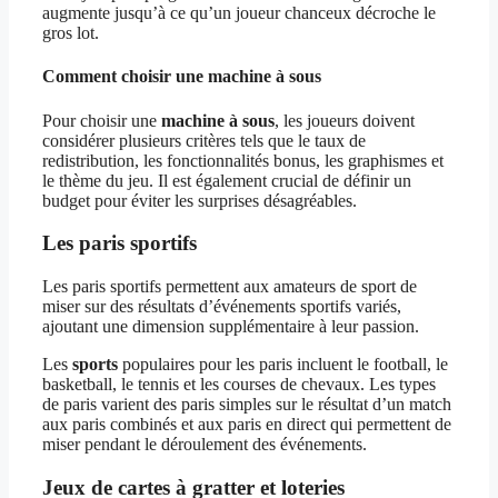
augmente jusqu’à ce qu’un joueur chanceux décroche le
gros lot.
Comment choisir une machine à sous
Pour choisir une
machine à sous
, les joueurs doivent
considérer plusieurs critères tels que le taux de
redistribution, les fonctionnalités bonus, les graphismes et
le thème du jeu. Il est également crucial de définir un
budget pour éviter les surprises désagréables.
Les paris sportifs
Les paris sportifs permettent aux amateurs de sport de
miser sur des résultats d’événements sportifs variés,
ajoutant une dimension supplémentaire à leur passion.
Les
sports
populaires pour les paris incluent le football, le
basketball, le tennis et les courses de chevaux. Les types
de paris varient des paris simples sur le résultat d’un match
aux paris combinés et aux paris en direct qui permettent de
miser pendant le déroulement des événements.
Jeux de cartes à gratter et loteries