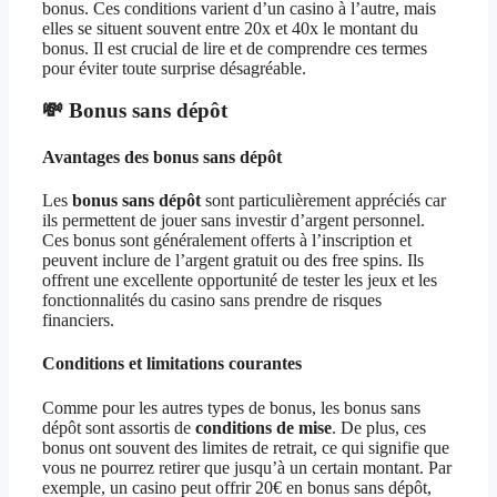
bonus. Ces conditions varient d’un casino à l’autre, mais
elles se situent souvent entre 20x et 40x le montant du
bonus. Il est crucial de lire et de comprendre ces termes
pour éviter toute surprise désagréable.
💸 Bonus sans dépôt
Avantages des bonus sans dépôt
Les
bonus sans dépôt
sont particulièrement appréciés car
ils permettent de jouer sans investir d’argent personnel.
Ces bonus sont généralement offerts à l’inscription et
peuvent inclure de l’argent gratuit ou des free spins. Ils
offrent une excellente opportunité de tester les jeux et les
fonctionnalités du casino sans prendre de risques
financiers.
Conditions et limitations courantes
Comme pour les autres types de bonus, les bonus sans
dépôt sont assortis de
conditions de mise
. De plus, ces
bonus ont souvent des limites de retrait, ce qui signifie que
vous ne pourrez retirer que jusqu’à un certain montant. Par
exemple, un casino peut offrir 20€ en bonus sans dépôt,