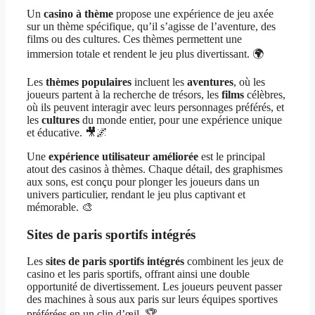
Un
casino à thème
propose une expérience de jeu axée
sur un thème spécifique, qu’il s’agisse de l’aventure, des
films ou des cultures. Ces thèmes permettent une
immersion totale et rendent le jeu plus divertissant. 🌍
Les
thèmes populaires
incluent les
aventures
, où les
joueurs partent à la recherche de trésors, les
films
célèbres,
où ils peuvent interagir avec leurs personnages préférés, et
les
cultures
du monde entier, pour une expérience unique
et éducative. 🎥🌌
Une
expérience utilisateur améliorée
est le principal
atout des casinos à thèmes. Chaque détail, des graphismes
aux sons, est conçu pour plonger les joueurs dans un
univers particulier, rendant le jeu plus captivant et
mémorable. 🎨
Sites de paris sportifs intégrés
Les
sites de paris sportifs intégrés
combinent les jeux de
casino et les paris sportifs, offrant ainsi une double
opportunité de divertissement. Les joueurs peuvent passer
des machines à sous aux paris sur leurs équipes sportives
préférées en un clin d’œil. 🏆